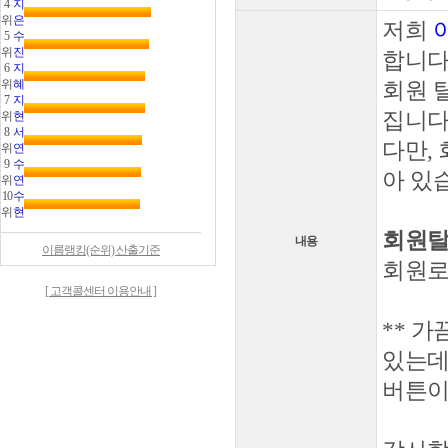
4
지
위
은
저희
5
수
위
진
합니다
6
지
위
혜
회원 
7
지
집니다
위
현
8
서
다만,
위
연
9
수
아 있
위
연
10
수
위
현
회원탈
내용
이름랭킹(순위) 산출기준
회원로그
[ 고객콜센터 이용안내 ]
** 
있는데,
버튼이