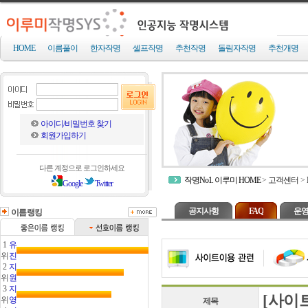
HOME
이름풀이
한자작명
셀프작명
추천작명
돌림자작명
추천개명
아이디/비밀번호 찾기
회원가입하기
다른 계정으로 로그인하세요
작명No1. 이루미 HOME
>
고객센터
>
Google
Twitter
공지사항
FAQ
운영
이름랭킹
1
유
위
진
2
지
위
원
3
지
[사이
위
영
제목