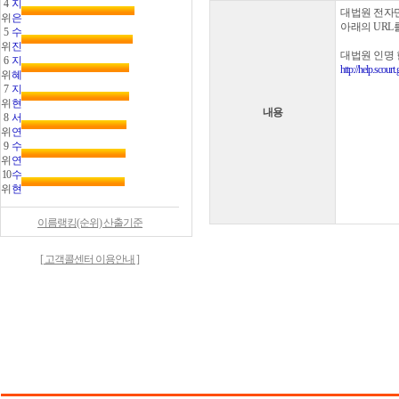
4
지
대법원 전자
위
은
아래의 URL
5
수
위
진
대법원 인명
6
지
http://help.scou
위
혜
7
지
위
현
내용
8
서
위
연
9
수
위
연
10
수
위
현
이름랭킹(순위) 산출기준
[ 고객콜센터 이용안내 ]