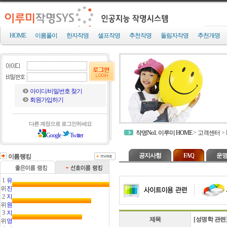
HOME
이름풀이
한자작명
셀프작명
추천작명
돌림자작명
추천개명
아이디/비밀번호 찾기
회원가입하기
다른 계정으로 로그인하세요
작명No1. 이루미 HOME
>
고객센터
>
Google
Twitter
공지사항
FAQ
운영
이름랭킹
1
유
위
진
2
지
위
원
3
지
제목
[성명학 관련
위
영