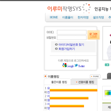
HOME
이름풀이
한자작명
셀프작명
추
아이디/비밀번호 찾기
회원가입하기
다른 계정으로 로그인하세요
Google
Twitter
이름랭킹
1
유
위
진
2
지
위
원
3
지
제
위
영