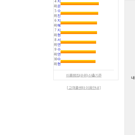
4
지
위
은
5
수
위
진
6
지
위
혜
7
지
위
현
8
서
위
연
9
수
위
연
10
수
위
현
이름랭킹(순위) 산출기준
내
[ 고객콜센터 이용안내 ]