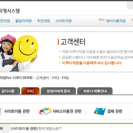
천작명
돌림자작명
추천개명
스마트작명
영어이름작명
저희 이루미작명 이용중 도움이 필요하시면 찾아
궁금한 사항이나 기타 빠른 문의가 필요하실 경우
이루미작명을 이용해주셔서 감사합니다
작명No1. 이루미 HOME
>
고객센터
>
FAQ
>
FAQ
공지사항
FAQ
운영자에게 문의
파트너 제휴안내
목
[사이트이용 관련]
한자개명소란??