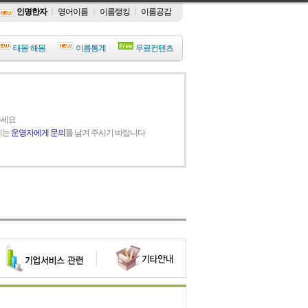
인명한자
ㅣ
영어이름
ㅣ
이름랭킹
ㅣ
이름공감
태몽·해몽
이름통계
무료컨텐츠
주세요
에는
운영자에게 문의
를 남겨 주시기 바랍니다