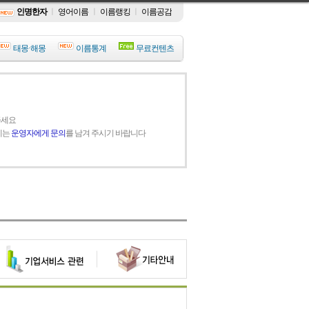
인명한자
ㅣ
영어이름
ㅣ
이름랭킹
ㅣ
이름공감
태몽·해몽
이름통계
무료컨텐츠
주세요
에는
운영자에게 문의
를 남겨 주시기 바랍니다