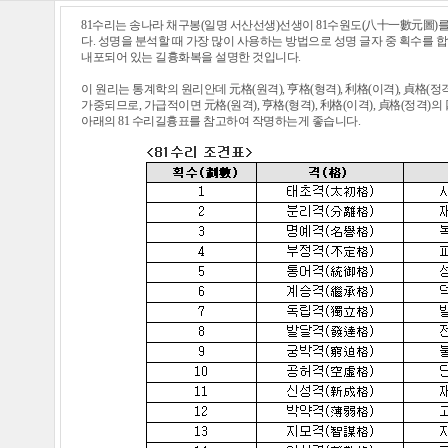
81수리는 송나라 채구봉(일명 서산선생)선생이 81수원도(八十一數元圖)
다. 성명을 분석할 때 가장 많이 사용하는 방법으로 성명 글자 중 획수를 
내포되어 있는 길흉화복을 설명한 것입니다.
이 원리는 통계학의 원리안데 元格(원격), 亨格(형격), 利格(이격), 貞格(정
가중되므로, 가급적이면 元格(원격), 亨格(형격), 利格(이격), 貞格(정격)
아래의 81 수리길흉표를 참고하여 작명하는게 좋습니다.