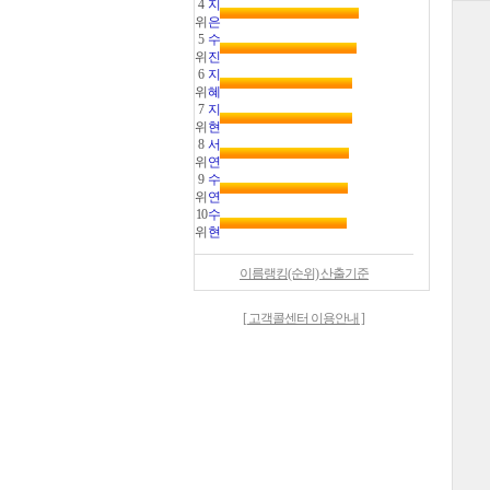
4
지
위
은
5
수
위
진
6
지
위
혜
7
지
위
현
8
서
위
연
9
수
위
연
10
수
위
현
이름랭킹(순위) 산출기준
[ 고객콜센터 이용안내 ]