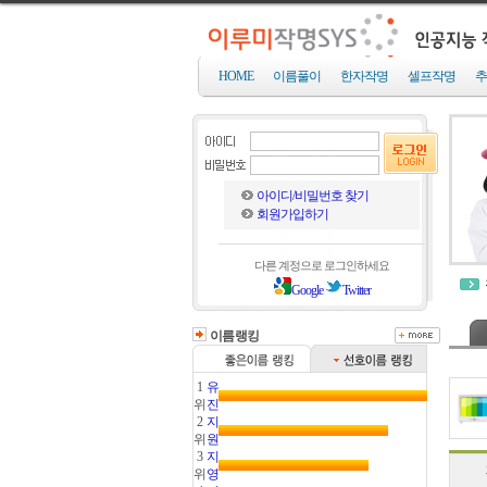
HOME
이름풀이
한자작명
셀프작명
추
아이디/비밀번호 찾기
회원가입하기
다른 계정으로 로그인하세요
Google
Twitter
이름랭킹
1
유
위
진
2
지
위
원
3
지
위
영