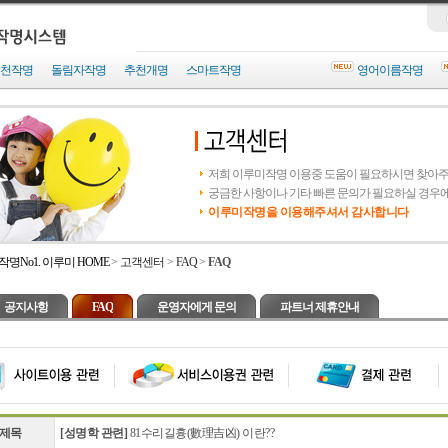
천작명
돌림자작명
추천개명
스마트작명
영어이름작명
저희 이루미작명 이용중 도움이 필요하시면 찾아
궁금한 사항이나 기타 빠른 문의가 필요하실 경우
이루미작명을 이용해주셔서 감사합니다
작명No1. 이루미 HOME
>
고객센터
>
FAQ
>
FAQ
공지사항
FAQ
운영자에게 문의
파트너 제휴안내
제목
[성명학 관련]
81수리길흉(數理吉凶) 이란??