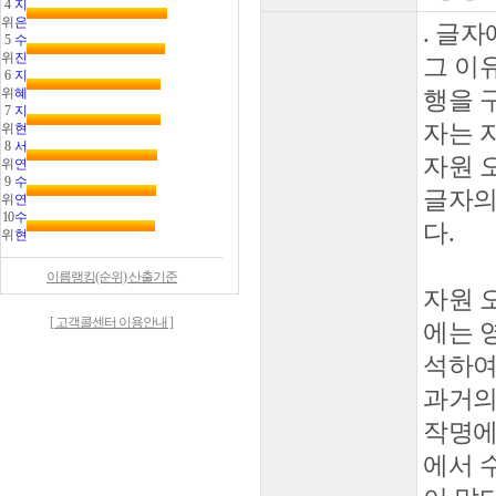
4
지
위
은
. 글자
5
수
위
진
그 이
6
지
위
혜
행을 구
7
지
자는 자
위
현
8
서
자원 
위
연
9
수
글자의
위
연
10
수
다.
위
현
이름랭킹(순위) 산출기준
자원 
[ 고객콜센터 이용안내 ]
에는 
석하여
과거의
작명에
에서 