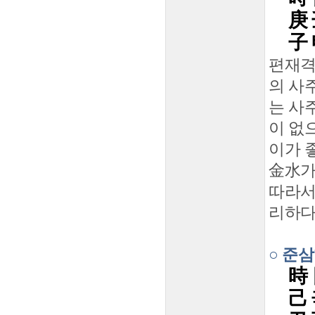
庚 
子 
편재격
의 사
는 사
이 없
이가 
金水가
따라서
리하다
○ 준
時 
己 