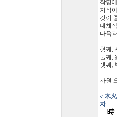
작명에
지식이
것이 
대체적
다음과
첫째,
둘째, 
셋째,
자원 
○ 木火
자
時 