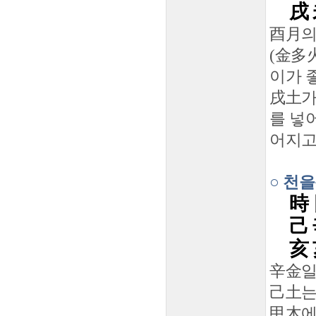
戌 
酉月의
(金多
이가 
戌土가
를 넣어
어지고
○ 천
時 
己 
亥 
辛金일
己土는
甲木에