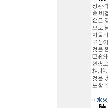
정관격
金 비
金은 
므로 
지물의
구성이
것을 
巳亥沖
剋火로
相, 柱
것을 
도할 
○ 水
時 