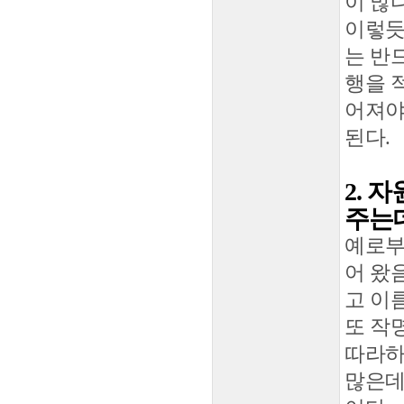
이 많다
이렇듯
는 반
행을 
어져야
된다.
2. 
주는데
예로부
어 왔
고 이
또 작
따라하
많은데