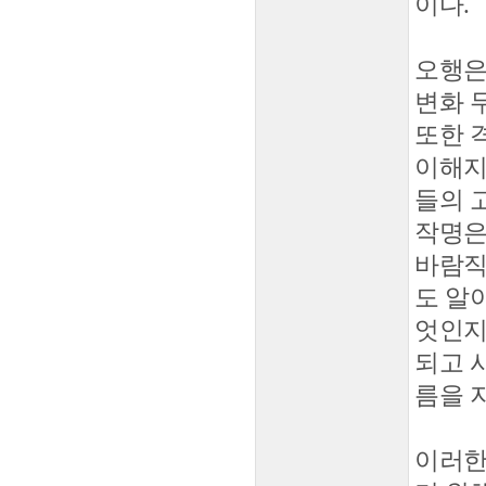
이다.
오행은 
변화 
또한 
이해지
들의 
작명은
바람직
도 알
엇인지
되고 
름을 
이러한