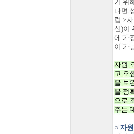
기 위
다면 
럼 >
신)이
에 가
이 가
자원 
고 오
을 보
을 정
으로 
주는 
○ 자