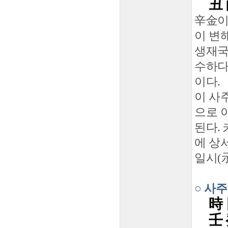
丑 
辛金이
이 변
생재국
수하다
이다.
이 사
으로 
된다.
에 상
일시(
○ 사
時 
壬 