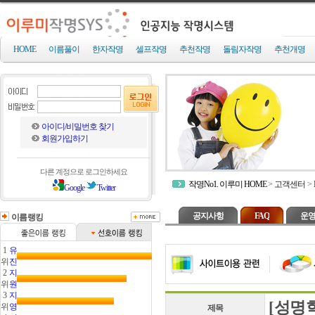
HOME
이름풀이
한자작명
셀프작명
추천작명
돌림자작명
추천개명
아이디/비밀번호 찾기
회원가입하기
다른 계정으로 로그인하세요
작명No1. 이루미 HOME
>
고객센터
>
Google
Twitter
공지사항
FAQ
운영
이름랭킹
1
유
위
진
2
지
위
원
3
지
[성명
위
영
제목