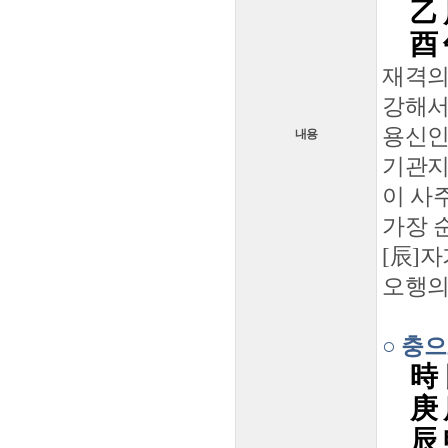
乙 
酉 
재격의
강해서
용신인
내용
기관지
이 사
가장 
[辰]
오행의
○ 충
時 
庚 
辰 