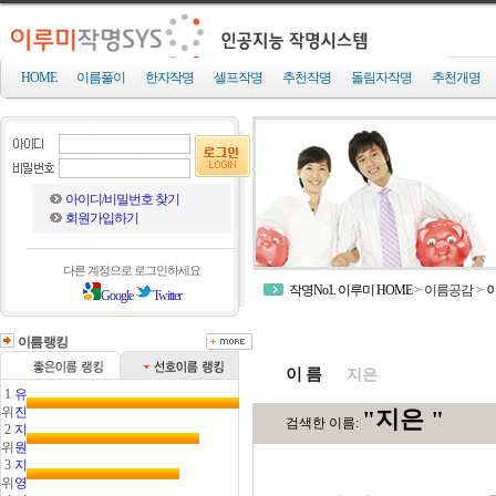
HOME
이름풀이
한자작명
셀프작명
추천작명
돌림자작명
추천개명
아이디/비밀번호 찾기
회원가입하기
다른 계정으로 로그인하세요
작명No1. 이루미 HOME
>
이름공감
>
Google
Twitter
이름랭킹
이 름
1
유
위
진
2
지
위
원
3
지
위
영