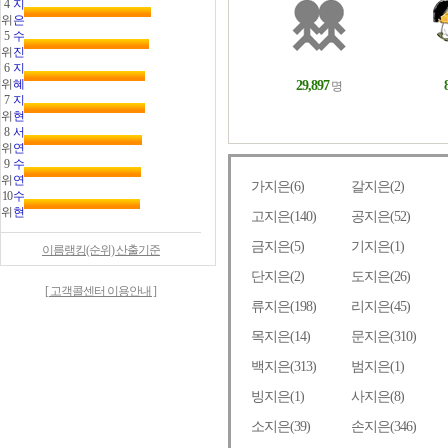
4
지
위
은
5
수
위
진
6
지
위
혜
7
지
위
현
8
서
위
연
9
수
위
연
10
수
위
현
이름랭킹(순위) 산출기준
[ 고객콜센터 이용안내 ]