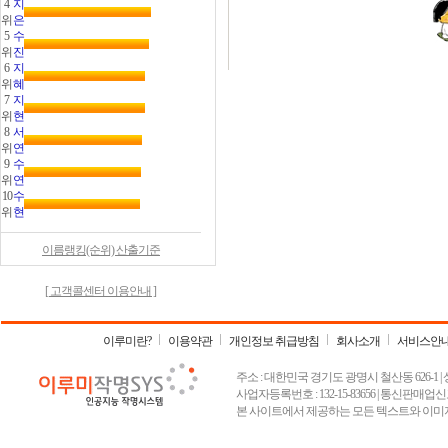
4
지
위
은
5
수
위
진
6
지
위
혜
7
지
위
현
8
서
위
연
9
수
위
연
10
수
위
현
이름랭킹(순위) 산출기준
[ 고객콜센터 이용안내 ]
이루미란?
이용약관
개인정보 취급방침
회사소개
서비스안
주소 : 대한민국 경기도 광명시 철산동 626-1 | 상호 :
사업자등록번호 : 132-15-83656 | 통신판매업신고
본 사이트에서 제공하는 모든 텍스트와 이미지