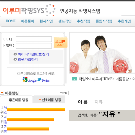
HOME
이름풀이
한자작명
셀프작명
추천작명
돌림자작명
추천개명
아이디/비밀번호 찾기
회원가입하기
다른 계정으로 로그인하세요
작명No1. 이루미 HOME
>
이름공감
>
Google
Twitter
이름랭킹
이 름
1
유
위
진
2
지
위
원
3
지
위
영