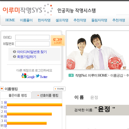
HOME
이름풀이
한자작명
셀프작명
추천작명
돌림자작명
추천개명
아이디/비밀번호 찾기
회원가입하기
다른 계정으로 로그인하세요
작명No1. 이루미 HOME
>
이름공감
>
Google
Twitter
이름랭킹
이 름
1
유
위
진
2
지
위
원
3
지
위
영