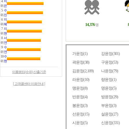
4
지
위
은
5
수
위
진
6
지
위
혜
7
지
위
현
8
서
위
연
9
수
위
연
10
수
위
현
이름랭킹(순위) 산출기준
[ 고객콜센터 이용안내 ]