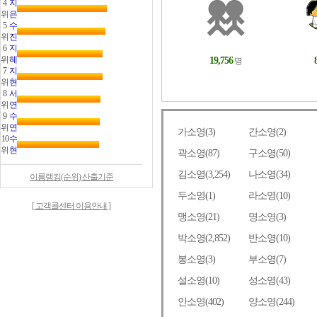
4
지
위
은
5
수
위
진
6
지
위
혜
7
지
위
현
8
서
위
연
9
수
위
연
10
수
위
현
이름랭킹(순위) 산출기준
[ 고객콜센터 이용안내 ]