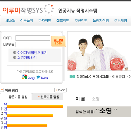
HOME
이름풀이
한자작명
셀프작명
추천작명
돌림자작명
추천개명
아이디/비밀번호 찾기
회원가입하기
다른 계정으로 로그인하세요
작명No1. 이루미 HOME
>
이름공감
>
Google
Twitter
이름랭킹
이 름
1
유
위
진
2
지
위
원
3
지
위
영