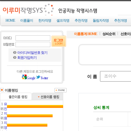
HOME
이름풀이
한자작명
셀프작명
추천작명
돌림자작명
추천개명
이름통계 HOME
성씨순위
선호이
아이디/비밀번호 찾기
회원가입하기
다른 계정으로 로그인하세요
Google
Twitter
이름랭킹
1
유
위
진
2
지
위
원
3
지
위
영