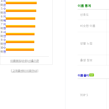
4
지
위
은
5
수
위
진
6
지
위
혜
7
지
위
현
8
서
위
연
9
수
위
연
10
수
위
현
이름랭킹(순위) 산출기준
[ 고객콜센터 이용안내 ]