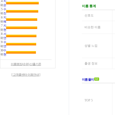
4
지
위
은
5
수
위
진
6
지
위
혜
7
지
위
현
8
서
위
연
9
수
위
연
10
수
위
현
이름랭킹(순위) 산출기준
[ 고객콜센터 이용안내 ]