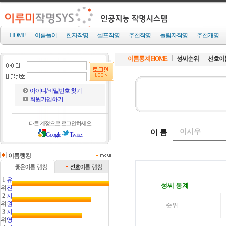
HOME
이름풀이
한자작명
셀프작명
추천작명
돌림자작명
추천개명
이름통계 HOME
성씨순위
선호이
아이디/비밀번호 찾기
회원가입하기
다른 계정으로 로그인하세요
Google
Twitter
이름랭킹
1
유
위
진
2
지
위
원
3
지
위
영