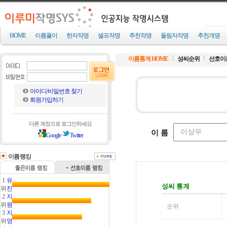
HOME
이름풀이
한자작명
셀프작명
추천작명
돌림자작명
추천개명
이름통계 HOME
성씨순위
선호이
아이디/비밀번호 찾기
회원가입하기
다른 계정으로 로그인하세요
Google
Twitter
이름랭킹
1
유
위
진
2
지
위
원
3
지
위
영