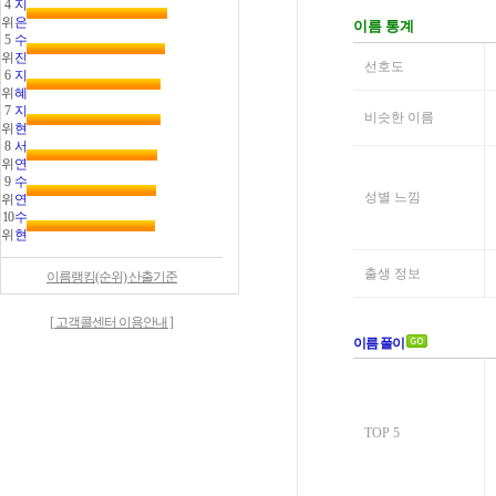
4
지
위
은
5
수
위
진
6
지
위
혜
7
지
위
현
8
서
위
연
9
수
위
연
10
수
위
현
이름랭킹(순위) 산출기준
[ 고객콜센터 이용안내 ]