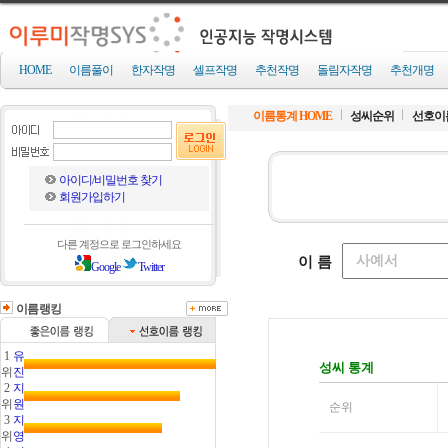
HOME
이름풀이
한자작명
셀프작명
추천작명
돌림자작명
추천개명
이름통계 HOME
성씨순위
선호이
아이디/비밀번호 찾기
회원가입하기
다른 계정으로 로그인하세요
Google
Twitter
이름랭킹
1
유
위
진
2
지
위
원
3
지
위
영