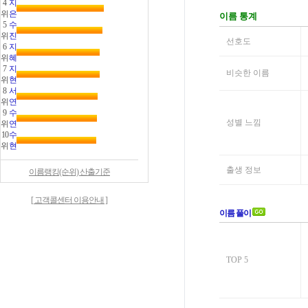
4
지
위
은
5
수
위
진
6
지
위
혜
7
지
위
현
8
서
위
연
9
수
위
연
10
수
위
현
이름랭킹(순위) 산출기준
[ 고객콜센터 이용안내 ]