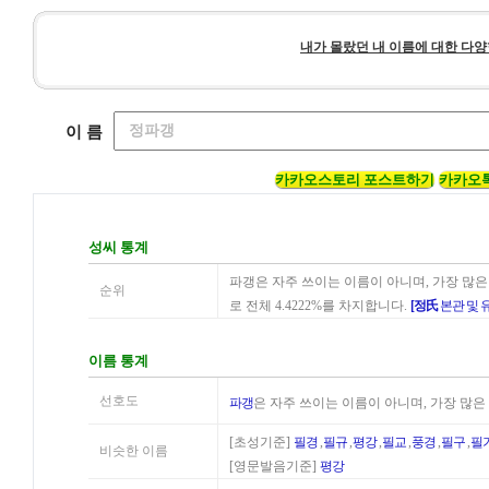
내가 몰랐던 내 이름에 대한 다양
이 름
카카오스토리 포스트하기
카카오
성씨 통계
파갱은 자주 쓰이는 이름이 아니며, 가장 많은
순위
로 전체 4.4222%를 차지합니다.
[정氏
본관 및 
이름 통계
선호도
파갱
은 자주 쓰이는 이름이 아니며, 가장 많은
[초성기준]
필경
,
필규
,
평강
,
필교
,
풍경
,
필구
,
필
비슷한 이름
[영문발음기준]
평강