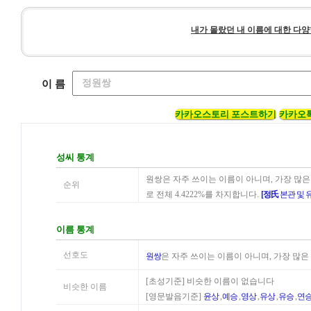
내가 몰랐던 내 이름에 대한 다양
이 름
카카오스토리 포스트하기
카카오
성씨 통계
원쌍은 자주 쓰이는 이름이 아니며, 가장 많은
순위
로 전체 4.4222%를 차지합니다.
[정氏
본관 및 
이름 통계
선호도
원쌍
은 자주 쓰이는 이름이 아니며, 가장 많은
[초성기준] 비슷한 이름이 없습니다
비슷한 이름
[영문발음기준]
윤상
,
예승
,
영상
,
유상
,
유승
,
연