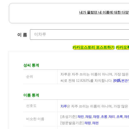
내가 몰랐던 내 이름에 대한 다양
이 름
카카오스토리 포스트하기
카카오
성씨 통계
차루은 자주 쓰이는 이름이 아니며, 가장 많은
순위
씨로 전체 12.8263%를 차지합니다.
[이氏
본관 
이름 통계
선호도
차루
은 자주 쓰이는 이름이 아니며, 가장 많은
[초성기준]
채린
,
채림
,
채령
,
초롱
,
채리
,
초록
,
채
비슷한 이름
[영문발음기준]
채령
,
채련