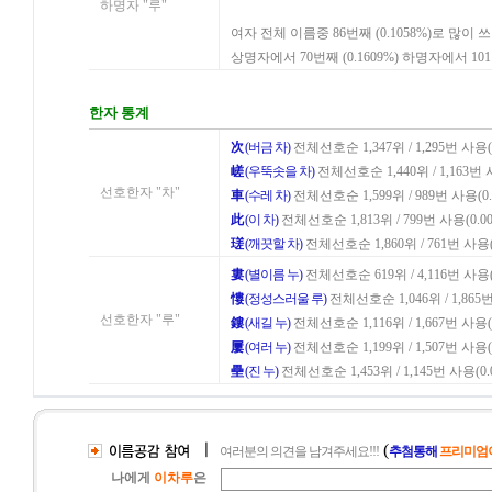
하명자 "루"
여자 전체 이름중 86번째 (0.1058%)로 많이 
상명자에서 70번째 (0.1609%) 하명자에서 10
한자 통계
次
(버금 차)
전체선호순 1,347위 / 1,295번 사용(0
嵯
(우뚝솟을 차)
전체선호순 1,440위 / 1,163번 사
선호한자 "차"
車
(수레 차)
전체선호순 1,599위 / 989번 사용(0.
此
(이 차)
전체선호순 1,813위 / 799번 사용(0.00
瑳
(깨끗할 차)
전체선호순 1,860위 / 761번 사용(0
婁
(별이름 누)
전체선호순 619위 / 4,116번 사용(0
慺
(정성스러울 루)
전체선호순 1,046위 / 1,865번
선호한자 "루"
鏤
(새길 누)
전체선호순 1,116위 / 1,667번 사용(0
屢
(여러 누)
전체선호순 1,199위 / 1,507번 사용(0
壘
(진 누)
전체선호순 1,453위 / 1,145번 사용(0.
ㅣ
(
여러분의 의견을 남겨주세요!!!
추첨통해
프리미엄이
나에게
이차루
은