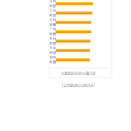
4
지
위
은
5
수
위
진
6
지
위
혜
7
지
위
현
8
서
위
연
9
수
위
연
10
수
위
현
이름랭킹(순위) 산출기준
[ 고객콜센터 이용안내 ]