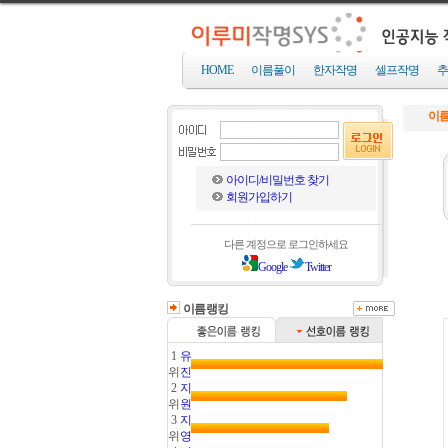
HOME
이름풀이
한자작명
셀프작명
추
이름
아이디/비밀번호 찾기
회원가입하기
다른 계정으로 로그인하세요
Google
Twitter
이름랭킹
1
유
위
진
2
지
위
원
3
지
위
영