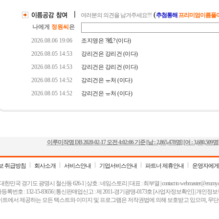
이루미작명 DB
2020-02-17 오전 4:02:06
기준 [남 :
2,865,478명
] [여 :
3,680,509명
보 취급방침
회사소개
서비스안내
기업서비스안내
파트너 제휴안내
운영자에게
 대한민국 경기도 광명시 철산동 626-1 | 상호 : 네임스토리 | 대표 : 최부열 | contact to
webmaster@erumy.
록번호 : 132-15-83656 | 통신판매업신고 : 제 2011-경기광명-0173호
[사업자정보확인]
| 개인정보
이트에서 제공하는 모든 텍스트와 이미지 및 프로그램은 저작권법에 의해 보호받고 있으며, 무단