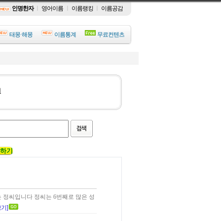
인명한자
ㅣ
영어이름
ㅣ
이름랭킹
ㅣ
이름공감
태몽·해몽
이름통계
무료컨텐츠