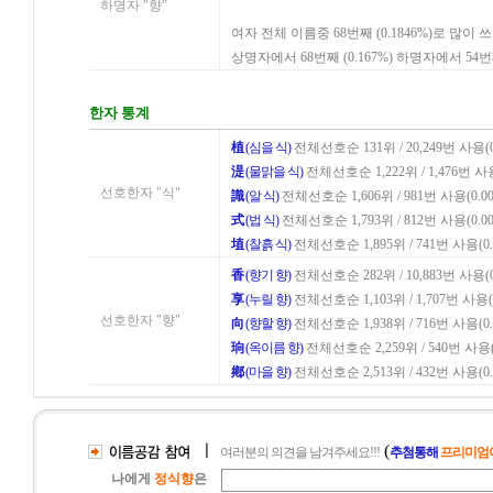
하명자 "향"
여자 전체 이름중 68번째 (0.1846%)로 많이 
상명자에서 68번째 (0.167%) 하명자에서 54번
한자 통계
植
(심을 식)
전체선호순 131위 / 20,249번 사용(0
湜
(물맑을 식)
전체선호순 1,222위 / 1,476번 사용
선호한자 "식"
識
(알 식)
전체선호순 1,606위 / 981번 사용(0.00
式
(법 식)
전체선호순 1,793위 / 812번 사용(0.00
埴
(찰흙 식)
전체선호순 1,895위 / 741번 사용(0.
香
(향기 향)
전체선호순 282위 / 10,883번 사용(0
享
(누릴 향)
전체선호순 1,103위 / 1,707번 사용(0
선호한자 "향"
向
(향할 향)
전체선호순 1,938위 / 716번 사용(0.
珦
(옥이름 향)
전체선호순 2,259위 / 540번 사용(0
鄕
(마을 향)
전체선호순 2,513위 / 432번 사용(0.
ㅣ
(
여러분의 의견을 남겨주세요!!!
추첨통해
프리미엄이
나에게
정식향
은