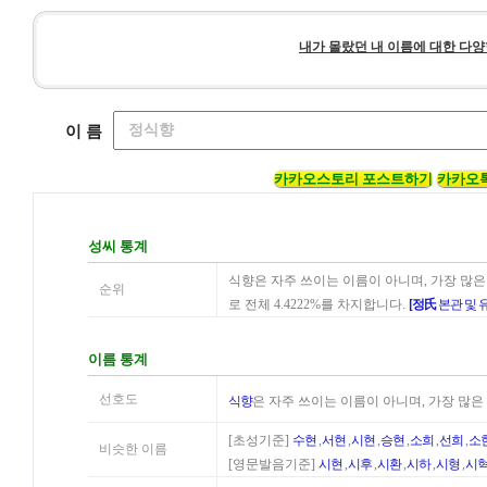
내가 몰랐던 내 이름에 대한 다양
이 름
카카오스토리 포스트하기
카카오
성씨 통계
식향은 자주 쓰이는 이름이 아니며, 가장 많은
순위
로 전체 4.4222%를 차지합니다.
[정氏
본관 및 
이름 통계
선호도
식향
은 자주 쓰이는 이름이 아니며, 가장 많은
[초성기준]
수현
,
서현
,
시현
,
승현
,
소희
,
선희
,
소
비슷한 이름
[영문발음기준]
시현
,
시후
,
시환
,
시하
,
시형
,
시