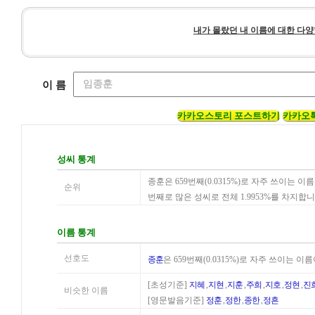
내가 몰랐던 내 이름에 대한 다양
이 름
카카오스토리 포스트하기
카카오
성씨 통계
종훈은 659번째(0.0315%)로 자주 쓰이는 
순위
번째로 많은 성씨로 전체 1.9953%를 차지합
이름 통계
선호도
종훈
은 659번째(0.0315%)로 자주 쓰이는 
[초성기준]
지혜
,
지현
,
지훈
,
주희
,
지호
,
정현
,
진
비슷한 이름
[영문발음기준]
정훈
,
정한
,
종한
,
정흔