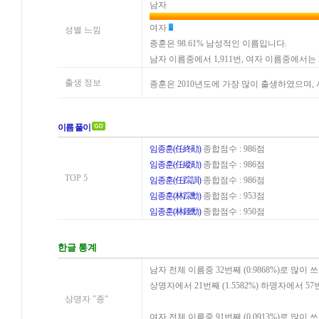
남자
여자
성별 느낌
종훈은 98.61% 남성적인 이름입니다.
남자 이름중에서 1,911번, 여자 이름중에서는
출생 정보
종훈은 2010년도에 가장 많이 출생하였으며
이름 풀이
임종훈(任終勛)
종합점수 : 986점
임종훈(任縱勛)
종합점수 : 986점
TOP 5
임종훈(任踪訓)
종합점수 : 986점
임종훈(林踪勳)
종합점수 : 953점
임종훈(林鍾勳)
종합점수 : 950점
한글 통계
남자 전체 이름중 32번째 (0.9868%)로 많이 
상명자에서 21번째 (1.5582%) 하명자에서 57
상명자 "종"
여자 전체 이름중 91번째 (0.0913%)로 많이 