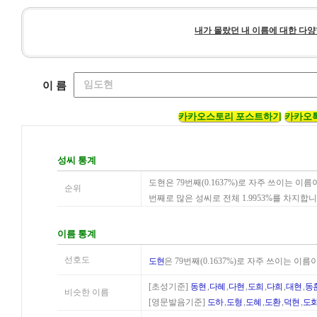
내가 몰랐던 내 이름에 대한 다양
이 름
카카오스토리 포스트하기
카카오
성씨 통계
도현은 79번째(0.1637%)로 자주 쓰이는 이
순위
번째로 많은 성씨로 전체 1.9953%를 차지합
이름 통계
선호도
도현
은 79번째(0.1637%)로 자주 쓰이는 이
[초성기준]
동현
,
다혜
,
다현
,
도희
,
다희
,
대현
,
동
비슷한 이름
[영문발음기준]
도하
,
도형
,
도혜
,
도환
,
덕현
,
도