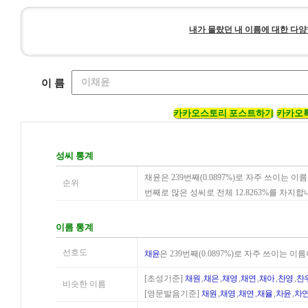
내가 몰랐던 내 이름에 대한 다양
이 름
카카오스토리 포스트하기
카카오
성씨 통계
채윤은 239번째(0.0897%)로 자주 쓰이는 
순위
번째로 많은 성씨로 전체 12.8263%를 차지합
이름 통계
선호도
채윤
은 239번째(0.0897%)로 자주 쓰이는 
[초성기준]
채원
,
채은
,
채영
,
채연
,
채아
,
찬영
,
찬
비슷한 이름
[영문발음기준]
채원
,
채영
,
채연
,
채율
,
차윤
,
차