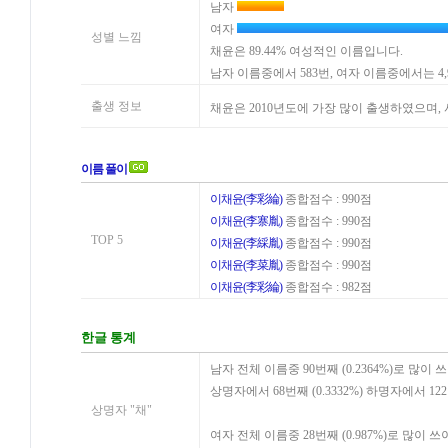
남자
여자
성별 느낌
채윤은 89.44% 여성적인 이름입니다.
남자 이름중에서 583번, 여자 이름중에서는 4
출생 정보
채윤은 2010년도에 가장 많이 출생하였으며
이름 풀이
이채윤(李彩綸)
종합점수 : 990점
이채윤(李寨胤)
종합점수 : 990점
TOP 5
이채윤(李綵胤)
종합점수 : 990점
이채윤(李菜胤)
종합점수 : 990점
이채윤(李彩綸)
종합점수 : 982점
한글 통계
남자 전체 이름중 90번째 (0.2364%)로 많이 
상명자에서 68번째 (0.3332%) 하명자에서 12
상명자 "채"
여자 전체 이름중 28번째 (0.987%)로 많이 