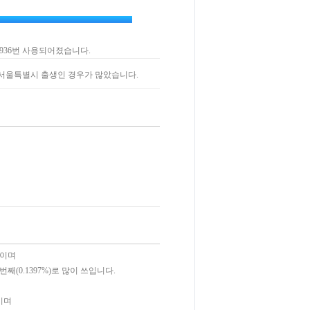
,936번 사용되어졌습니다.
, 서울특별시 출생인 경우가 많았습니다.
쓰이며
2번째(0.1397%)로 많이 쓰입니다.
쓰이며