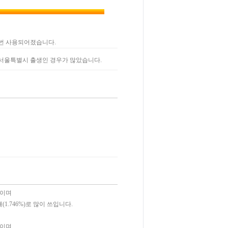
3번 사용되어졌습니다.
, 서울특별시 출생인 경우가 많았습니다.
쓰이며
(1.746%)로 많이 쓰입니다.
쓰이며