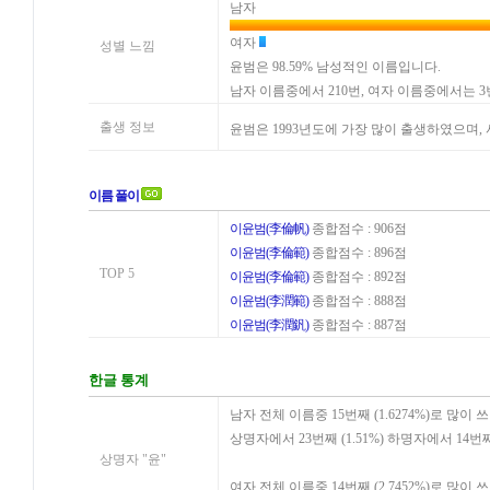
남자
여자
성별 느낌
윤범은 98.59% 남성적인 이름입니다.
남자 이름중에서 210번, 여자 이름중에서는 
출생 정보
윤범은 1993년도에 가장 많이 출생하였으며
이름 풀이
이윤범(李倫帆)
종합점수 : 906점
이윤범(李倫範)
종합점수 : 896점
TOP 5
이윤범(李倫範)
종합점수 : 892점
이윤범(李潤範)
종합점수 : 888점
이윤범(李潤釩)
종합점수 : 887점
한글 통계
남자 전체 이름중 15번째 (1.6274%)로 많이 
상명자에서 23번째 (1.51%) 하명자에서 14번째
상명자 "윤"
여자 전체 이름중 14번째 (2.7452%)로 많이 