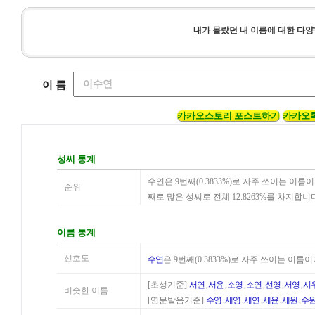
내가 몰랐던 내 이름에 대한 다양
이 름
카카오스토리 포스트하기
카카오
성씨 통계
수연은 9번째(0.3833%)로 자주 쓰이는 이
순위
째로 많은 성씨로 전체 12.8263%를 차지합니
이름 통계
선호도
수연
은 9번째(0.3833%)로 자주 쓰이는 이름
[초성기준]
서연
,
서윤
,
소영
,
소연
,
선영
,
서영
,
시
비슷한 이름
[영문발음기준]
수영
,
세영
,
세연
,
세윤
,
세원
,
수