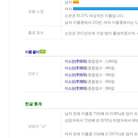
남자
여자
성별 느낌
소은은 95.57% 여성적인 이름입니다.
남자 이름중에서 255번, 여자 이름중에서는 5
출생 정보
소은은 2011년도에 가장 많이 출생하였으며
이름 풀이
이소은(李燒垠)
종합점수 : 1,000점
이소은(李溯珢)
종합점수 : 996점
TOP 5
이소은(李燒垠)
종합점수 : 996점
이소은(李溯殷)
종합점수 : 990점
이소은(李溯珢)
종합점수 : 990점
한글 통계
남자 전체 이름중 75번째 (0.3138%)로 많이 
상명자에서 72번째 (0.3076%) 하명자에서 69
상명자 "소"
여자 전체 이름중 21번째 (1.5975%)로 많이 