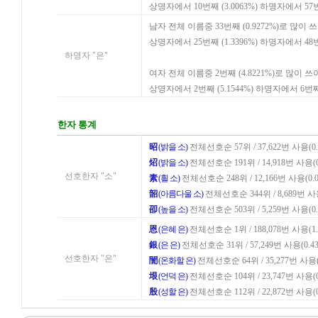
상명자에서 10번째 (3.0063%) 하명자에서 57
남자 전체 이름중 33번째 (0.9272%)로 많이 
상명자에서 25번째 (1.3396%) 하명자에서 48
하명자 "은"
여자 전체 이름중 2번째 (4.8221%)로 많이 
상명자에서 2번째 (5.1544%) 하명자에서 6번째
한자 통계
昭
(밝을 소)
전체선호순 57위 / 37,622번 사용(0.
炤
(밝을 소)
전체선호순 191위 / 14,918번 사용(0
선호한자 "소"
素
(흴 소)
전체선호순 248위 / 12,166번 사용(0.0
韶
(아름다울 소)
전체선호순 344위 / 8,689번 사용
卲
(높을 소)
전체선호순 503위 / 5,259번 사용(0.
恩
(은혜 은)
전체선호순 1위 / 188,078번 사용(1.
銀
(은 은)
전체선호순 31위 / 57,249번 사용(0.43
선호한자 "은"
誾
(온화할 은)
전체선호순 64위 / 35,277번 사용(0
垠
(언덕 은)
전체선호순 104위 / 23,747번 사용(0
殷
(성할 은)
전체선호순 112위 / 22,872번 사용(0