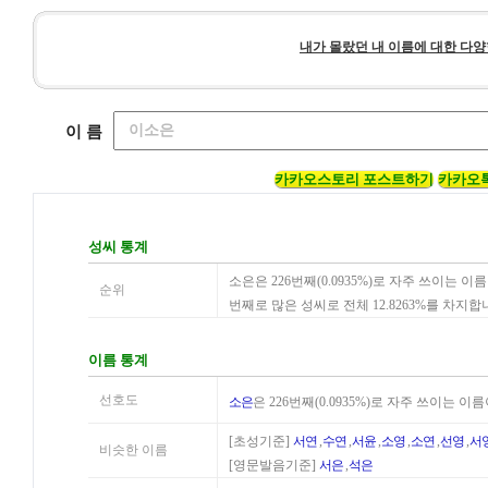
내가 몰랐던 내 이름에 대한 다양
이 름
카카오스토리 포스트하기
카카오
성씨 통계
소은은 226번째(0.0935%)로 자주 쓰이는 
순위
번째로 많은 성씨로 전체 12.8263%를 차지합
이름 통계
선호도
소은
은 226번째(0.0935%)로 자주 쓰이는 
[초성기준]
서연
,
수연
,
서윤
,
소영
,
소연
,
선영
,
서
비슷한 이름
[영문발음기준]
서은
,
석은