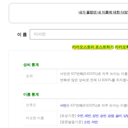
내가 몰랐던 내 이름에 대한 다양
이 름
카카오스토리 포스트하기
카카오
성씨 통계
서빈은 637번째(0.0333%)로 자주 쓰이는 
순위
번째로 많은 성씨로 전체 12.8263%를 차지합
이름 통계
선호도
서빈
은 637번째(0.0333%)로 자주 쓰이는 
[초성기준]
수빈
,
세빈
,
성빈
,
승빈
,
승범
,
슬비
,
상
비슷한 이름
[영문발음기준]
소빈
,
석빈