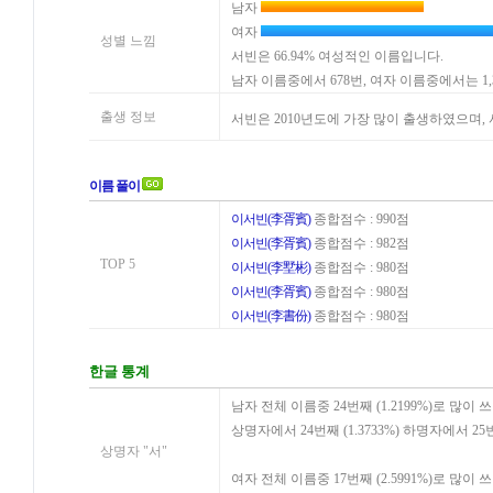
남자
여자
성별 느낌
서빈은 66.94% 여성적인 이름입니다.
남자 이름중에서 678번, 여자 이름중에서는 1
출생 정보
서빈은 2010년도에 가장 많이 출생하였으며
이름 풀이
이서빈(李胥賓)
종합점수 : 990점
이서빈(李胥賓)
종합점수 : 982점
TOP 5
이서빈(李墅彬)
종합점수 : 980점
이서빈(李胥賓)
종합점수 : 980점
이서빈(李書份)
종합점수 : 980점
한글 통계
남자 전체 이름중 24번째 (1.2199%)로 많이 
상명자에서 24번째 (1.3733%) 하명자에서 25
상명자 "서"
여자 전체 이름중 17번째 (2.5991%)로 많이 