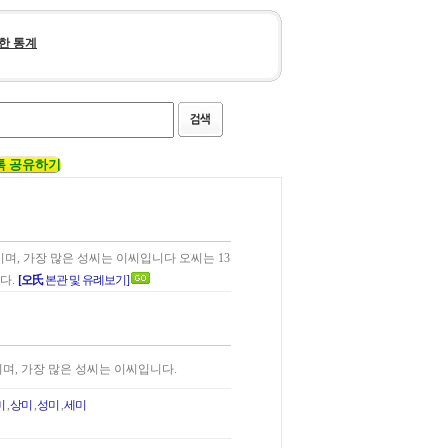
한 통계
톡 공유하기
름이며, 가장 많은 성씨는 이씨입니다 오씨는 13
니다.
[오氏
본관 및 유례보기]
름이며, 가장 많은 성씨는 이씨입니다.
미
,
상미
,
성미
,
세미