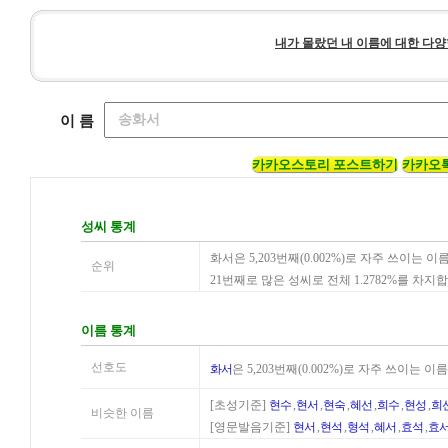
내가 몰랐던 내 이름에 대한 다양
이 름
카카오스토리 포스트하기
카카오
성씨 통계
화서은 5,203번째(0.002%)로 자주 쓰이는
순위
21번째로 많은 성씨로 전체 1.2782%를 차지
이름 통계
선호도
화서
은 5,203번째(0.002%)로 자주 쓰이는
[초성기준]
현수
,
현서
,
현숙
,
혜선
,
희수
,
현성
,
희
비슷한 이름
[영문발음기준]
현서
,
현석
,
형석
,
혜서
,
효석
,
효