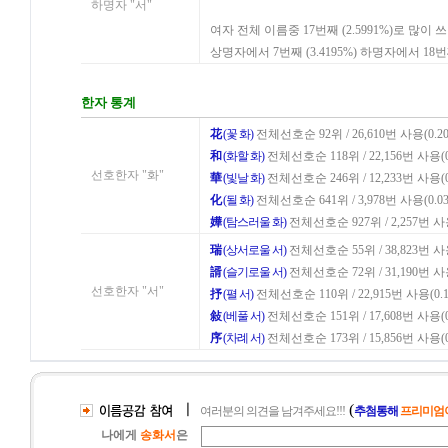
하명자 "서"
여자 전체 이름중 17번째 (2.5991%)로 많이 
상명자에서 7번째 (3.4195%) 하명자에서 18번
한자 통계
花
(꽃 화)
전체선호순 92위 / 26,610번 사용(0.20
和
(화할 화)
전체선호순 118위 / 22,156번 사용(0
선호한자 "화"
華
(빛날 화)
전체선호순 246위 / 12,233번 사용(0
化
(될 화)
전체선호순 641위 / 3,978번 사용(0.03
嬅
(탐스러울 화)
전체선호순 927위 / 2,257번 사용
瑞
(상서로울 서)
전체선호순 55위 / 38,823번 사용
諝
(슬기로울 서)
전체선호순 72위 / 31,190번 사용
선호한자 "서"
抒
(펼 서)
전체선호순 110위 / 22,915번 사용(0.1
敍
(베풀 서)
전체선호순 151위 / 17,608번 사용(0
序
(차례 서)
전체선호순 173위 / 15,856번 사용(0
ㅣ
(
여러분의 의견을 남겨주세요!!!
추첨통해
프리미엄이
나에게
송화서
은