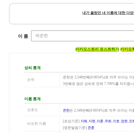
내가 몰랐던 내 이름에 대한 다양
이 름
카카오스토리 포스트하기
카카오
성씨 통계
준한은 2,548번째(0.0054%)로 자주 쓰이
순위
3번째로 많은 성씨로 전체 7.709%를 차지합
이름 통계
선호도
준한
은 2,548번째(0.0054%)로 자주 쓰이
[초성기준]
지혜
,
지현
,
지훈
,
주희
,
지호
,
정현
,
진
비슷한 이름
[영문발음기준]
준훈