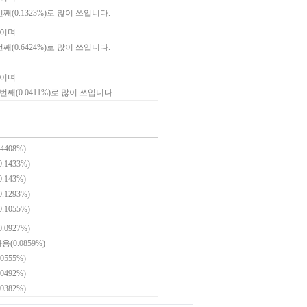
번째(0.1323%)로 많이 쓰입니다.
쓰이며
번째(0.6424%)로 많이 쓰입니다.
쓰이며
8번째(0.0411%)로 많이 쓰입니다.
4408%)
.1433%)
.143%)
.1293%)
.1055%)
.0927%)
용(0.0859%)
0555%)
0492%)
0382%)