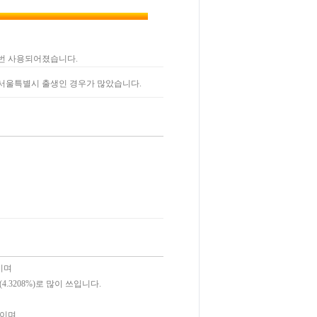
2번 사용되어졌습니다.
, 서울특별시 출생인 경우가 많았습니다.
쓰이며
4.3208%)로 많이 쓰입니다.
쓰이며