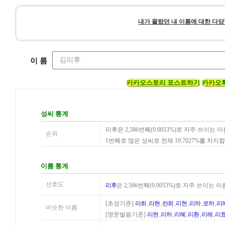
내가 몰랐던 내 이름에 대한 다양
이 름
카카오스토리 포스트하기
카카오
성씨 통계
리후은 2,586번째(0.0053%)로 자주 쓰이
순위
1번째로 많은 성씨로 전체 19.7027%를 차지
이름 통계
선호도
리후
은 2,586번째(0.0053%)로 자주 쓰이
[초성기준]
라희
,
라현
,
란희
,
리현
,
리하
,
로하
,
리
비슷한 이름
[영문발음기준]
리현
,
리하
,
리혜
,
리환
,
리해
,
리