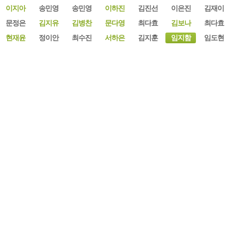
이지아
송민영
송민영
이하진
김진선
이은진
김재이
문정은
김지유
김병찬
문다영
최다효
김보나
최다효
현재윤
정이안
최수진
서하은
김지훈
임지함
임도현