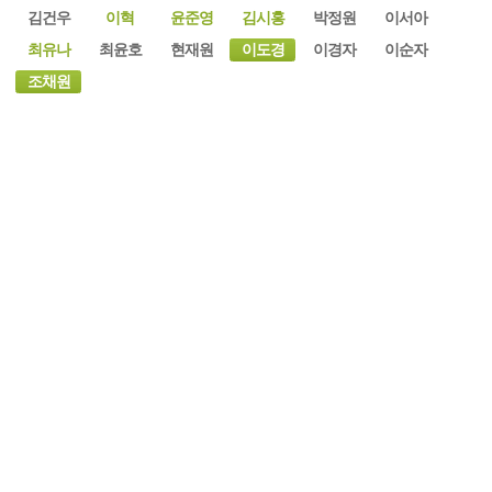
김건우
이혁
윤준영
김시홍
박정원
이서아
최유나
최윤호
현재원
이도경
이경자
이순자
조채원