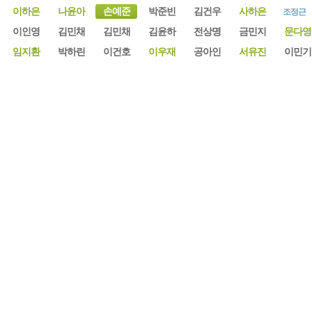
이하은
나윤아
손예준
박준빈
김건우
사하은
조정근
이인영
김민채
김민채
김윤하
전상명
금민지
문다영
임지환
박하린
이건호
이우재
공아인
서유진
이민기